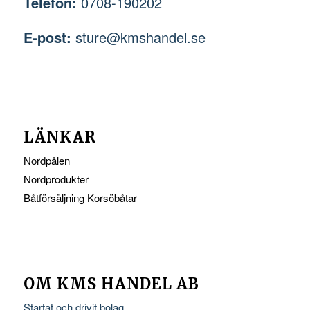
Telefon:
0708-190202
E-post:
sture@kmshandel.se
LÄNKAR
Nordpålen
Nordprodukter
Båtförsäljning Korsöbåtar
OM KMS HANDEL AB
Startat och drivit bolag